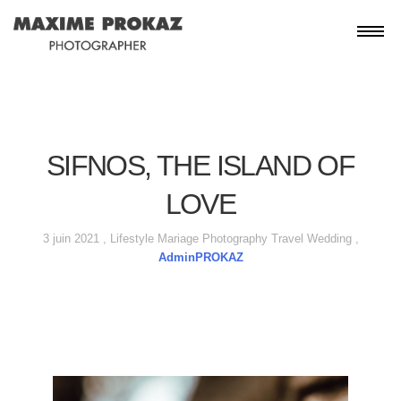
SIFNOS, THE ISLAND OF
LOVE
3 juin 2021 ,
Lifestyle
Mariage
Photography
Travel
Wedding
,
AdminPROKAZ